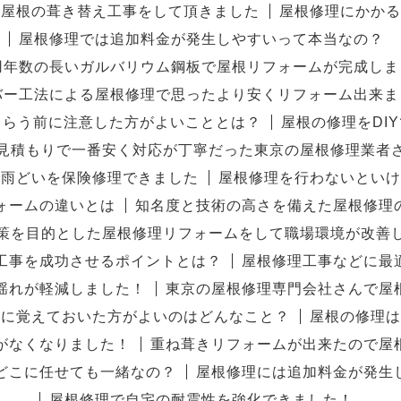
宅屋根の葺き替え工事をして頂きました
屋根修理にかかる
屋根修理では追加料金が発生しやすいって本当なの？
用年数の長いガルバリウム鋼板で屋根リフォームが完成しま
バー工法による屋根修理で思ったより安くリフォーム出来ま
もらう前に注意した方がよいこととは？
屋根の修理をDI
見積もりで一番安く対応が丁寧だった東京の屋根修理業者
で雨どいを保険修理できました
屋根修理を行わないといけ
ォームの違いとは
知名度と技術の高さを備えた屋根修理
策を目的とした屋根修理リフォームをして職場環境が改善
工事を成功させるポイントとは？
屋根修理工事などに最
揺れが軽減しました！
東京の屋根修理専門会社さんで屋
前に覚えておいた方がよいのはどんなこと？
屋根の修理は
がなくなりました！
重ね葺きリフォームが出来たので屋
どこに任せても一緒なの？
屋根修理には追加料金が発生
屋根修理で自宅の耐震性を強化できました！