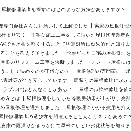
屋根修理業者を探すにはどのような方法がありますか？
理専門会社さんにお願いして正解でした
実家の屋根修理
他社より安く、丁寧な施工工事をして頂いた屋根修理業者さ
い家でも屋根を軽くすることで地震対策に効果的だと知りま
することを教えて頂きました
念願だった自宅の屋根修理を
ら屋根のリフォーム工事を決断しました
スレート屋根には
ようにして決めるのが正解なの？
屋根修理の専門家にご相
地震対策ができ安心しています
雨漏りの屋根修理にかか
トラブルにはどんなことがある？
屋根の点検や修理を依
極め方とは
屋根修理をしてから冷暖房効果が上がり、光熱
めの屋根修理を選択しました
屋根修理にかかる費用を抑え
屋根修理業者の選び方を間違えるとどんなリスクがあるの
社倉庫の雨漏りがきっかけで屋根のひどい劣化状態を知りま